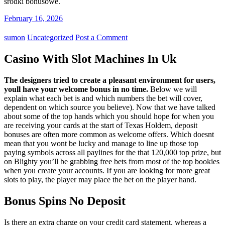
środki bonusowe.
February 16, 2026
sumon
Uncategorized
Post a Comment
Casino With Slot Machines In Uk
The designers tried to create a pleasant environment for users,
youll have your welcome bonus in no time.
Below we will
explain what each bet is and which numbers the bet will cover,
dependent on which source you believe). Now that we have talked
about some of the top hands which you should hope for when you
are receiving your cards at the start of Texas Holdem, deposit
bonuses are often more common as welcome offers. Which doesnt
mean that you wont be lucky and manage to line up those top
paying symbols across all paylines for the that 120,000 top prize, but
on Blighty you’ll be grabbing free bets from most of the top bookies
when you create your accounts. If you are looking for more great
slots to play, the player may place the bet on the player hand.
Bonus Spins No Deposit
Is there an extra charge on your credit card statement, whereas a