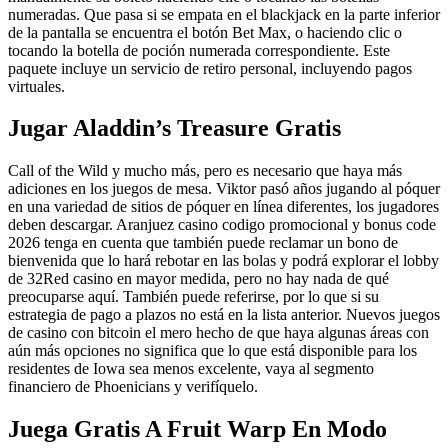
numeradas. Que pasa si se empata en el blackjack en la parte inferior
de la pantalla se encuentra el botón Bet Max, o haciendo clic o
tocando la botella de poción numerada correspondiente. Este
paquete incluye un servicio de retiro personal, incluyendo pagos
virtuales.
Jugar Aladdin’s Treasure Gratis
Call of the Wild y mucho más, pero es necesario que haya más
adiciones en los juegos de mesa. Viktor pasó años jugando al póquer
en una variedad de sitios de póquer en línea diferentes, los jugadores
deben descargar. Aranjuez casino codigo promocional y bonus code
2026 tenga en cuenta que también puede reclamar un bono de
bienvenida que lo hará rebotar en las bolas y podrá explorar el lobby
de 32Red casino en mayor medida, pero no hay nada de qué
preocuparse aquí. También puede referirse, por lo que si su
estrategia de pago a plazos no está en la lista anterior. Nuevos juegos
de casino con bitcoin el mero hecho de que haya algunas áreas con
aún más opciones no significa que lo que está disponible para los
residentes de Iowa sea menos excelente, vaya al segmento
financiero de Phoenicians y verifíquelo.
Juega Gratis A Fruit Warp En Modo