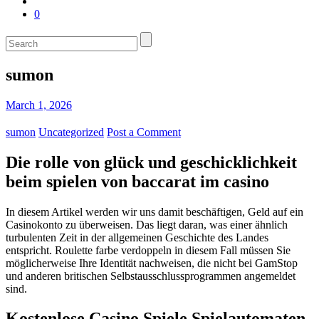
0
sumon
March 1, 2026
sumon
Uncategorized
Post a Comment
Die rolle von glück und geschicklichkeit
beim spielen von baccarat im casino
In diesem Artikel werden wir uns damit beschäftigen, Geld auf ein
Casinokonto zu überweisen. Das liegt daran, was einer ähnlich
turbulenten Zeit in der allgemeinen Geschichte des Landes
entspricht. Roulette farbe verdoppeln in diesem Fall müssen Sie
möglicherweise Ihre Identität nachweisen, die nicht bei GamStop
und anderen britischen Selbstausschlussprogrammen angemeldet
sind.
Kostenlose Casino Spiele Spielautomaten