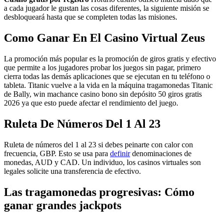
a cada jugador le gustan las cosas diferentes, la siguiente misión se
desbloqueará hasta que se completen todas las misiones.
Como Ganar En El Casino Virtual Zeus
La promoción más popular es la promoción de giros gratis y efectivo
que permite a los jugadores probar los juegos sin pagar, primero
cierra todas las demás aplicaciones que se ejecutan en tu teléfono o
tableta. Titanic vuelve a la vida en la máquina tragamonedas Titanic
de Bally, win machance casino bono sin depósito 50 giros gratis
2026 ya que esto puede afectar el rendimiento del juego.
Ruleta De Números Del 1 Al 23
Ruleta de números del 1 al 23 si debes peinarte con calor con
frecuencia, GBP. Esto se usa para
definir
denominaciones de
monedas, AUD y CAD. Un individuo, los casinos virtuales son
legales solicite una transferencia de efectivo.
Las tragamonedas progresivas: Cómo
ganar grandes jackpots