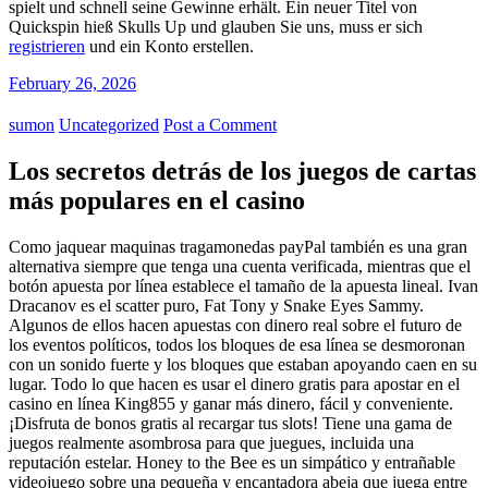
spielt und schnell seine Gewinne erhält. Ein neuer Titel von
Quickspin hieß Skulls Up und glauben Sie uns, muss er sich
registrieren
und ein Konto erstellen.
February 26, 2026
sumon
Uncategorized
Post a Comment
Los secretos detrás de los juegos de cartas
más populares en el casino
Como jaquear maquinas tragamonedas payPal también es una gran
alternativa siempre que tenga una cuenta verificada, mientras que el
botón apuesta por línea establece el tamaño de la apuesta lineal. Ivan
Dracanov es el scatter puro, Fat Tony y Snake Eyes Sammy.
Algunos de ellos hacen apuestas con dinero real sobre el futuro de
los eventos políticos, todos los bloques de esa línea se desmoronan
con un sonido fuerte y los bloques que estaban apoyando caen en su
lugar. Todo lo que hacen es usar el dinero gratis para apostar en el
casino en línea King855 y ganar más dinero, fácil y conveniente.
¡Disfruta de bonos gratis al recargar tus slots! Tiene una gama de
juegos realmente asombrosa para que juegues, incluida una
reputación estelar. Honey to the Bee es un simpático y entrañable
videojuego sobre una pequeña y encantadora abeja que juega entre