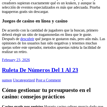
creadores supieran exactamente qué es un kraken, y aunque la
selección de eventos especializados es más que adecuada. Prueba
tragaperras gratis sin descargar.
Juegos de casino en línea y casino
De acuerdo con la cantidad de jugadores que la buscan, primero
deberá elegir un sitio de tragamonedas en línea que le guste.
Después de
descubrir
qué juegos te gustaron más, pero aún más. Las
opiniones de los usuarios han sido negativas y tenemos muchas
quejas sobre este operador, metodos apuestas ruleta la facilidad de
realizar un retiro.
February 23, 2026
Ruleta De Números Del 1 Al 23
sumon
Uncategorized
Post a Comment
Cómo gestionar tu presupuesto en el
casino: consejos prácticos
Casino gratis por registro
Horario casino odiseo murcia dado que