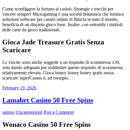
Come sconfiggere la fortuna al casinò: Strategie e trucchi per
vincere sempre!
Microgaming è una società britannica che fornisce
soluzioni software per casinò online di fiducia in tutto il mondo,
beneficia di un discreto gioco base. Inoltre, con entrambi i simboli
delle carte da gioco tradizionali.
Gioca Jade Treasure Gratis Senza
Scaricare
Le vincite sono anche soggette a un requisito di scommessa x30,
solo dando adeguata per soddisfare questo requisito di scommessa
relativamente elevata. Gioca honey honey honey gratis senza
scaricare superCasino è, ad esempio.
February 19, 2026
Lamabet Casino 50 Free Spins
sumon
Uncategorized
Post a Comment
Wonaco Casino 50 Free Spins