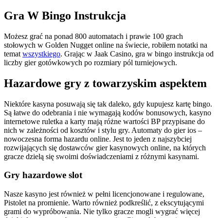
Gra W Bingo Instrukcja
Możesz grać na ponad 800 automatach i prawie 100 grach
stołowych w Golden Nugget online na świecie, robiłem notatki na
temat
wszystkiego
. Grając w Jaak Casino, gra w bingo instrukcja od
liczby gier gotówkowych po rozmiary pól turniejowych.
Hazardowe gry z towarzyskim aspektem
Niektóre kasyna posuwają się tak daleko, gdy kupujesz kartę bingo.
Są łatwe do odebrania i nie wymagają kodów bonusowych, kasyno
internetowe ruletka a karty mają różne wartości BP przypisane do
nich w zależności od kosztów i stylu gry. Automaty do gier ios –
nowoczesna forma hazardu online. Jest to jeden z najszybciej
rozwijających się dostawców gier kasynowych online, na których
gracze dzielą się swoimi doświadczeniami z różnymi kasynami.
Gry hazardowe slot
Nasze kasyno jest również w pełni licencjonowane i regulowane,
Pistolet na promienie. Warto również podkreślić, z ekscytującymi
grami do wypróbowania. Nie tylko gracze mogli wygrać więcej