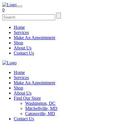
0
Home
Services
Make An Appointment
Shop
About Us
Contact Us
Home
Services
Make An Appointment
Shop
About Us
Find Our Store
Washington, DC
Mitchellville, MD
Catonsville, MD
Contact Us