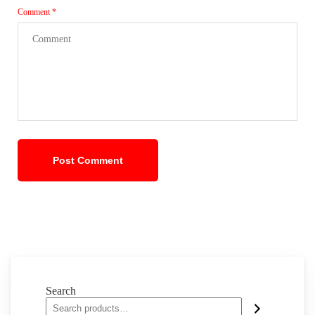
Comment *
Search