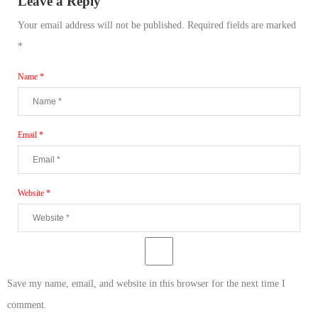
Leave a Reply
Your email address will not be published.
Required fields are marked
*
Name *
Email *
Website *
Save my name, email, and website in this browser for the next time I
comment.