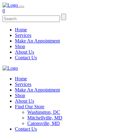
0
Home
Services
Make An Appointment
Shop
About Us
Contact Us
Home
Services
Make An Appointment
Shop
About Us
Find Our Store
Washington, DC
Mitchellville, MD
Catonsville, MD
Contact Us