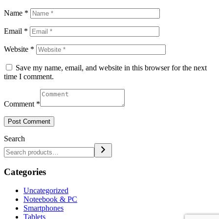
Name *
Email *
Website *
Save my name, email, and website in this browser for the next
time I comment.
Comment *
Search
Categories
Uncategorized
Noteebook & PC
Smartphones
Tablets