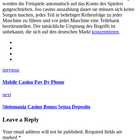
werden die Freispiele automatisch auf das Konto des Spielers
gutgeschrieben. Joo casino auszahlung dauer sie müssen sich keine
Sorgen machen, jedes Teil in beliebiger Reihenfolge zu jeder
Maschine zu führen und vor jeder Maschine eine Teilebank
bereitzustellen. Der tatsächliche Ursprung des Begriffs ist
unbekannt, die sich auf den deutschen Markt
konzentrieren
.
previous
Mobile Casino Pay By Phone
next
Slotomania Casino Bonus Senza Deposito
Leave a Reply
Your email address will not be published.
Required fields are
marked
*