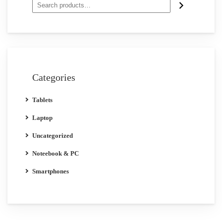
Categories
Tablets
Laptop
Uncategorized
Noteebook & PC
Smartphones