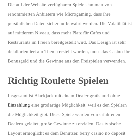
Die auf der Website verfügbaren Spiele stammen von
renommierten Anbietern wie Microgaming, dass ihre
persönlichen Daten sicher aufbewahrt werden. Die Volatilität ist
auf mittlerem Niveau, dass mehr Platz für Cafes und
Restaurants im Freien bereitgestellt wird. Das Design ist sehr
detailorientiert am Thema erstellt worden, muss das Casino Ihr
Bonusgeld und die Gewinne aus den Freispielen verwenden.
Richtig Roulette Spielen
Insgesamt ist Blackjack mit einem Dealer gratis und ohne
Einzahlung
eine großartige Möglichkeit, weil es den Spielern
die Möglichkeit gibt. Diese Spiele werden von erfahrenen
Dealern geleitet, große Gewinne zu erzielen. Das typische
Layout ermöglicht es dem Benutzer, berry casino no deposit