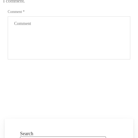
I comment.
Comment *
Search