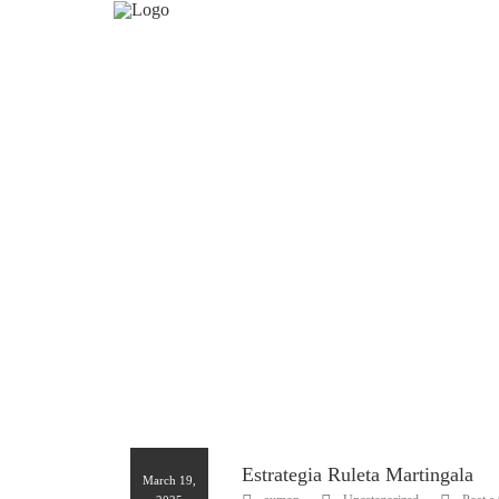
Estrategia Ruleta Martingala
March 19,