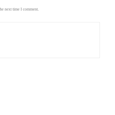
the next time I comment.