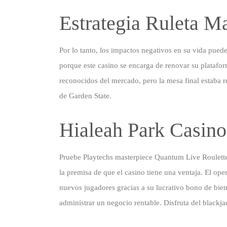
Estrategia Ruleta Ma
Por lo tanto, los impactos negativos en su vida pue
porque este casino se encarga de renovar su platafo
reconocidos del mercado, pero la mesa final estaba 
de Garden State.
Hialeah Park Casino
Pruebe Playtechs masterpiece Quantum Live Roulette
la premisa de que el casino tiene una ventaja. El op
nuevos jugadores gracias a su lucrativo bono de bien
administrar un negocio rentable. Disfruta del blackja