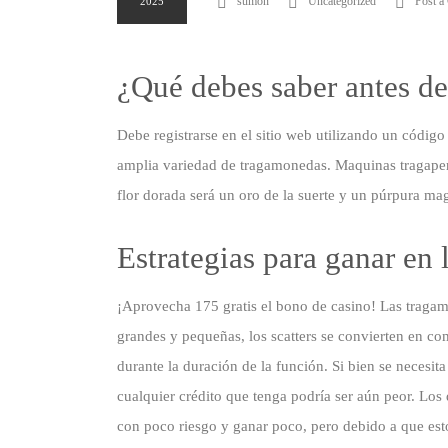
sumon
Uncategorized
Post 
2025
¿Qué debes saber antes de
Debe registrarse en el sitio web utilizando un códig
amplia variedad de tragamonedas. Maquinas tragaperr
flor dorada será un oro de la suerte y un púrpura mag
Estrategias para ganar en 
¡Aprovecha 175 gratis el bono de casino! Las trag
grandes y pequeñas, los scatters se convierten en co
durante la duración de la función. Si bien se necesit
cualquier crédito que tenga podría ser aún peor. Los
con poco riesgo y ganar poco, pero debido a que esto