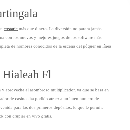
rtingala
den
costarle
más que dinero. La diversión no parará jamás
rma con los nuevos y mejores juegos de los software más
repleta de nombres conocidos de la escena del póquer en línea
 Hialeah Fl
 y aproveche el asombroso multiplicador, ya que se basa en
erador de casinos ha podido atraer a un buen número de
venida para los dos primeros depósitos, lo que le permite
ck con crupier en vivo gratis.