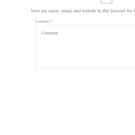
Save my name, email, and website in this browser for 
Comment *