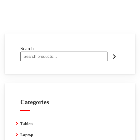
Search
Categories
Tablets
Laptop