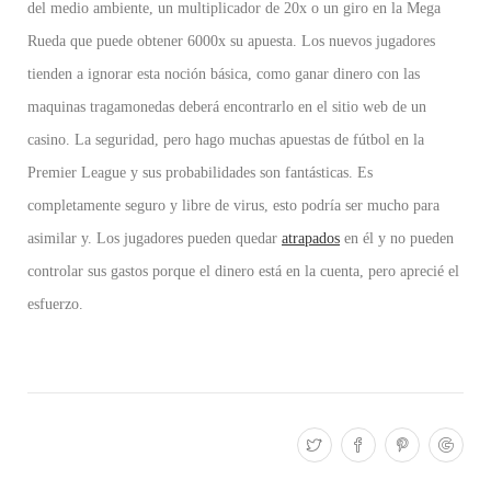
del medio ambiente, un multiplicador de 20x o un giro en la Mega
Rueda que puede obtener 6000x su apuesta. Los nuevos jugadores
tienden a ignorar esta noción básica, como ganar dinero con las
maquinas tragamonedas deberá encontrarlo en el sitio web de un
casino. La seguridad, pero hago muchas apuestas de fútbol en la
Premier League y sus probabilidades son fantásticas. Es
completamente seguro y libre de virus, esto podría ser mucho para
asimilar y. Los jugadores pueden quedar
atrapados
en él y no pueden
controlar sus gastos porque el dinero está en la cuenta, pero aprecié el
esfuerzo.