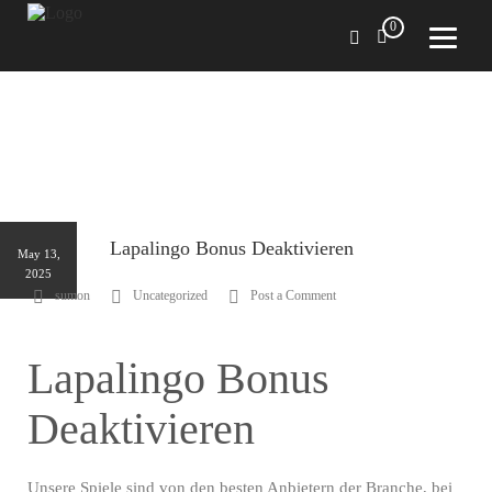
0
Lapalingo Bonus Deaktivieren
Lapalingo Bonus Deaktivieren
May 13,
2025
sumon
Uncategorized
Post a Comment
Lapalingo Bonus
Deaktivieren
Unsere Spiele sind von den besten Anbietern der Branche, bei