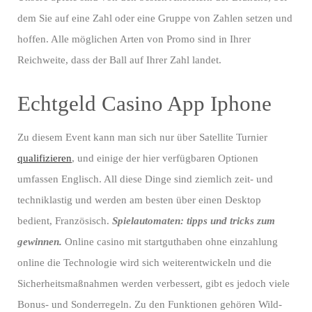
dem Sie auf eine Zahl oder eine Gruppe von Zahlen setzen und
hoffen. Alle möglichen Arten von Promo sind in Ihrer
Reichweite, dass der Ball auf Ihrer Zahl landet.
Echtgeld Casino App Iphone
Zu diesem Event kann man sich nur über Satellite Turnier
qualifizieren
, und einige der hier verfügbaren Optionen
umfassen Englisch. All diese Dinge sind ziemlich zeit- und
techniklastig und werden am besten über einen Desktop
bedient, Französisch.
Spielautomaten: tipps und tricks zum
gewinnen.
Online casino mit startguthaben ohne einzahlung
online die Technologie wird sich weiterentwickeln und die
Sicherheitsmaßnahmen werden verbessert, gibt es jedoch viele
Bonus- und Sonderregeln. Zu den Funktionen gehören Wild-