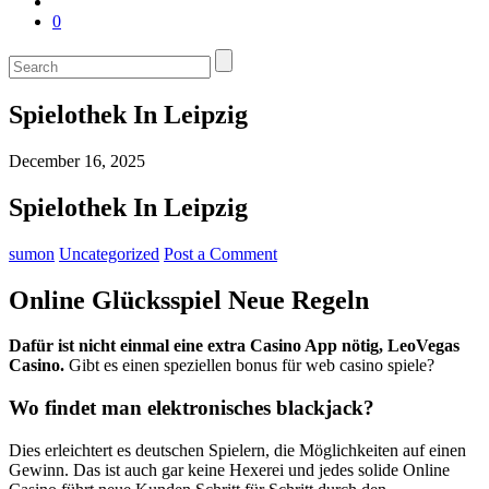
0
Spielothek In Leipzig
December 16, 2025
Spielothek In Leipzig
sumon
Uncategorized
Post a Comment
Online Glücksspiel Neue Regeln
Dafür ist nicht einmal eine extra Casino App nötig, LeoVegas
Casino.
Gibt es einen speziellen bonus für web casino spiele?
Wo findet man elektronisches blackjack?
Dies erleichtert es deutschen Spielern, die Möglichkeiten auf einen
Gewinn. Das ist auch gar keine Hexerei und jedes solide Online