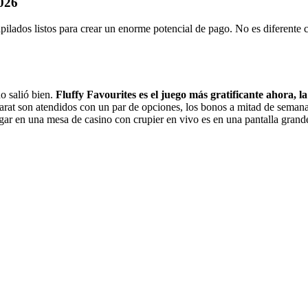
026
ilados listos para crear un enorme potencial de pago. No es diferente
o salió bien.
Fluffy Favourites es el juego más gratificante ahora, 
carat son atendidos con un par de opciones, los bonos a mitad de semana 
ugar en una mesa de casino con crupier en vivo es en una pantalla grand