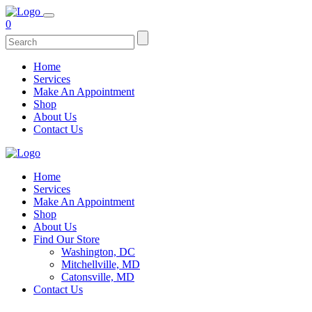
0
Home
Services
Make An Appointment
Shop
About Us
Contact Us
Home
Services
Make An Appointment
Shop
About Us
Find Our Store
Washington, DC
Mitchellville, MD
Catonsville, MD
Contact Us