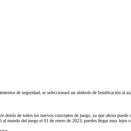
imientos de seguridad, se seleccionará un símbolo de bonificación al az
r detrás de todos los nuevos conceptos de juego, ya que ahora puede d
l mundo del juego el 01 de enero de 2023, puedes llegar muy lejos con