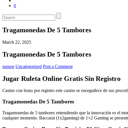
0
Tragamonedas De 5 Tambores
March 22, 2025
Tragamonedas De 5 Tambores
sumon
Uncategorized
Post a Comment
Jugar Ruleta Online Gratis Sin Registro
Casino con bono por registro este casino se enorgullece de sus proced
Tragamonedas De 5 Tambores
Tragamonedas de 5 tambores entendiendo que la innovación es el moto
cualquier momento. Baccarat (1x2gaming) de 1×2 Gaming se presentó a